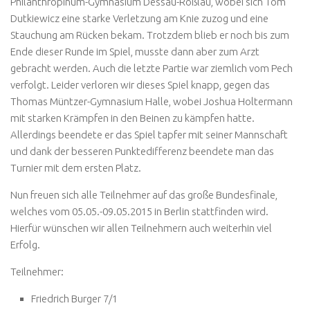
Philanthropinum-Gymnasium Dessau-Roßlau, wobei sich Tom
Dutkiewicz eine starke Verletzung am Knie zuzog und eine
Stauchung am Rücken bekam. Trotzdem blieb er noch bis zum
Ende dieser Runde im Spiel, musste dann aber zum Arzt
gebracht werden. Auch die letzte Partie war ziemlich vom Pech
verfolgt. Leider verloren wir dieses Spiel knapp, gegen das
Thomas Müntzer-Gymnasium Halle, wobei Joshua Holtermann
mit starken Krämpfen in den Beinen zu kämpfen hatte.
Allerdings beendete er das Spiel tapfer mit seiner Mannschaft
und dank der besseren Punktedifferenz beendete man das
Turnier mit dem ersten Platz.
Nun freuen sich alle Teilnehmer auf das große Bundesfinale,
welches vom 05.05.-09.05.2015 in Berlin stattfinden wird.
Hierfür wünschen wir allen Teilnehmern auch weiterhin viel
Erfolg.
Teilnehmer:
Friedrich Burger 7/1