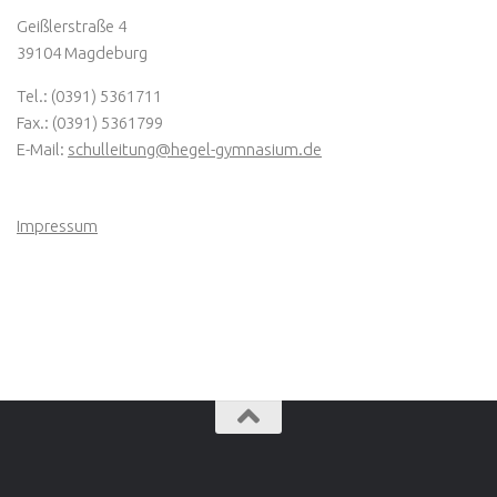
Geißlerstraße 4
39104 Magdeburg
Tel.: (0391) 5361711
Fax.: (0391) 5361799
E-Mail:
schulleitung@hegel-gymnasium.de
Impressum