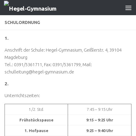
Zum Inhalt springen
SCHULORDNUNG
1.
Anschrift der Schule: Hegel-Gymnasium, Geißlerstr. 4, 39104
Magdeburg
Tel.: 0391/5361711, Fax: 0391/5361799, Mail:
schulleitung@hegel-gymnasium.de
2.
Unterrichtszeiten:
1./2. Std.
7:45 – 9:15 Uhr
Frühstückspause
9:15 – 9:25 Uhr
1. Hofpause
9:25 – 9:40 Uhr