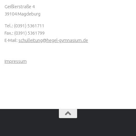
Geißlerstraße 4
39104 Magdeburg
Tel.: (0391) 5361711
Fax.: (0391) 5361799
E-Mail:
schulleitung@hegel-gymnasium.de
Impressum