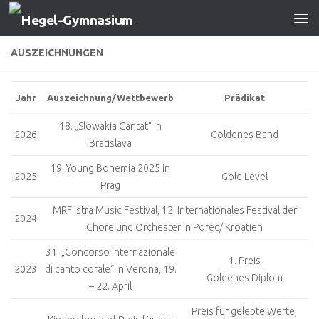
Zum Inhalt springen
AUSZEICHNUNGEN
Jahr
Auszeichnung/Wettbewerb
Prädikat
18. „Slowakia Cantat“ in
2026
Goldenes Band
Bratislava
19. Young Bohemia 2025 in
2025
Gold Level
Prag
MRF Istra Music Festival, 12. Internationales Festival der
2024
Chöre und Orchester in Porec/ Kroatien
31. „Concorso Internazionale
1. Preis
2023
di canto corale“ in Verona, 19.
Goldenes Diplom
– 22. April
Preis für gelebte Werte,