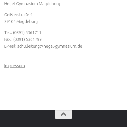
Hegel-Gymnasium Magdeburg
Geißlerstraße 4
39104 Magdeburg
Tel.: (0391) 5361711
Fax.: (0391) 5361799
E-Mail:
schulleitung@hegel-gymnasium.de
Impressum