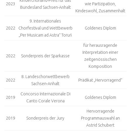
Kinderchorland-Preis für das
2023
wie Partizipation,
Bundesland Sachsen-Anhalt
Kindeswohl, Zusammenhalt
9. Internationales
2022
Chorfestival und Wettbewerb
Goldenes Diplom
„Per Musicam ad Astra“ Toruń
für herausragende
Interpretation einer
2022
Sonderpreis der Sparkasse
zeitgenössischen
Komposition
8. Landeschorwettbewerb
2022
Prädikat „Hervorragend“
Sachsen-Anhalt
Concorso Internazionale Di
2019
Goldenes Diplom
Canto Corale Verona
Hervorragende
2019
Sonderpreis der Jury
Programmauswahl an
Astrid Schubert