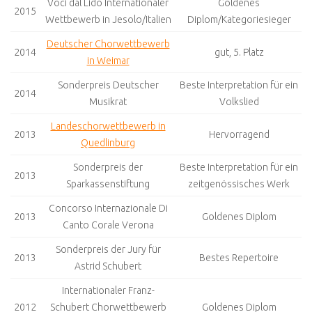
Voci dal Lido Internationaler
Goldenes
2015
Wettbewerb in Jesolo/Italien
Diplom/Kategoriesieger
Deutscher Chorwettbewerb
2014
gut, 5. Platz
in Weimar
Sonderpreis Deutscher
Beste Interpretation für ein
2014
Musikrat
Volkslied
Landeschorwettbewerb in
2013
Hervorragend
Quedlinburg
Sonderpreis der
Beste Interpretation für ein
2013
Sparkassenstiftung
zeitgenössisches Werk
Concorso Internazionale Di
2013
Goldenes Diplom
Canto Corale Verona
Sonderpreis der Jury für
2013
Bestes Repertoire
Astrid Schubert
Internationaler Franz-
2012
Schubert Chorwettbewerb
Goldenes Diplom