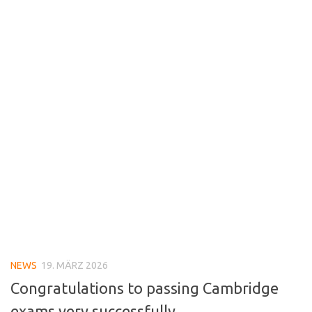
NEWS
19. MÄRZ 2026
Congratulations to passing Cambridge
exams very successfully