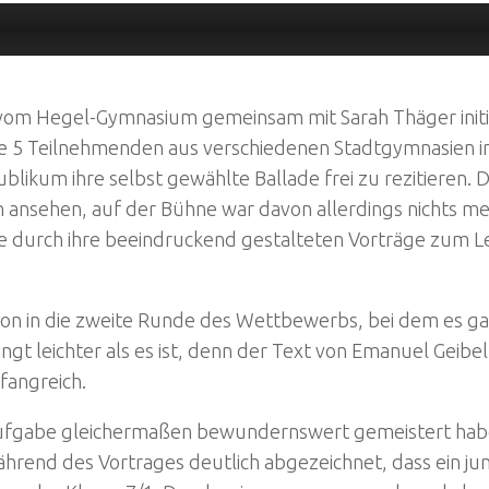
 vom Hegel-Gymnasium gemeinsam mit Sarah Thäger initi
ie 5 Teilnehmenden aus verschiedenen Stadtgymnasien im
blikum ihre selbst gewählte Ballade frei zu rezitieren
 ansehen, auf der Bühne war davon allerdings nichts me
he durch ihre beeindruckend gestalteten Vorträge zum Le
hon in die zweite Runde des Wettbewerbs, bei dem es ga
ngt leichter als es ist, denn der Text von Emanuel Geib
fangreich.
Aufgabe gleichermaßen bewundernswert gemeistert haben
ährend des Vortrages deutlich abgezeichnet, dass ein j