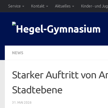
Service
Kontakt
Aktuelles
Kinder- und Ju
Zum Inhalt springen
NEWS
Starker Auftritt von 
Stadtebene
31. MAI 2026