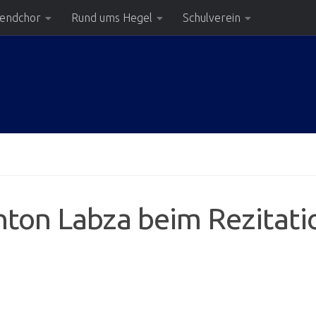
gendchor
Rund ums Hegel
Schulverein
Anton Labza beim Rezita