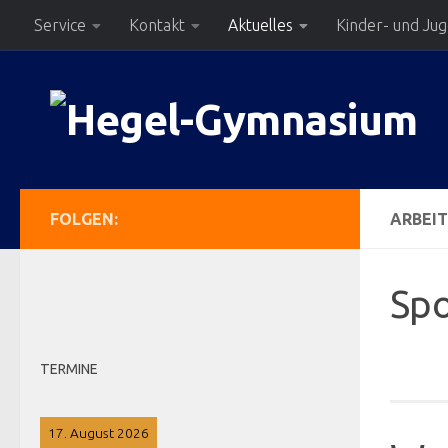
Service
Kontakt
Aktuelles
Kinder- und Ju
Zum Inhalt springen
FOLGEN:
ARBEI
Spo
TERMINE
17. August 2026