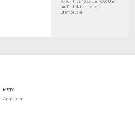
Ankunft: 09.10.26 um 16:00 Uhr
am Parkplatz unter der
Sternbrücke
META
Anmelden