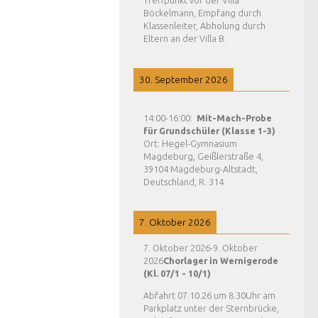
Treffpunkt vor der Villa
Böckelmann, Empfang durch
Klassenleiter, Abholung durch
Eltern an der Villa B.
30. September 2026
14:00
-
16:00
:
Mit-Mach-Probe
für Grundschüler (Klasse 1-3)
Ort:
Hegel-Gymnasium
Magdeburg, Geißlerstraße 4,
39104 Magdeburg-Altstadt,
Deutschland, R. 314
7. Oktober 2026
7. Oktober 2026
-
9. Oktober
2026
Chorlager in Wernigerode
(Kl. 07/1 - 10/1)
Abfahrt 07.10.26 um 8.30Uhr am
Parkplatz unter der Sternbrücke,