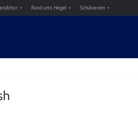
gendchor
Rund ums Hegel
Schulverein
sh