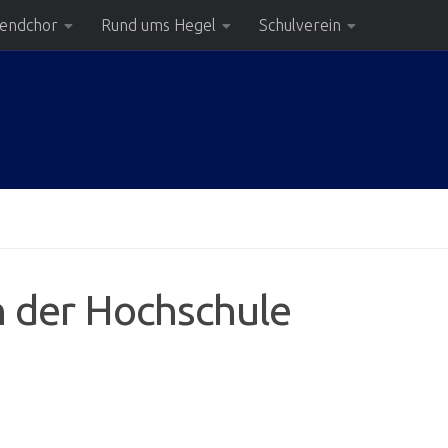
gendchor
Rund ums Hegel
Schulverein
 der Hochschule