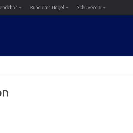
gendchor
Rund ums Hegel
Schulverein
on