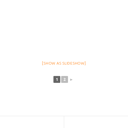
[SHOW AS SLIDESHOW]
1
2
►