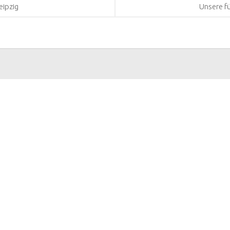
eipzig
Unsere f