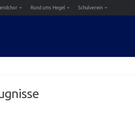
gendchor
Rund ums Hegel
Schulverein
ugnisse