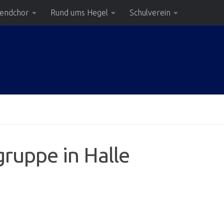
gendchor
Rund ums Hegel
Schulverein
gruppe in Halle