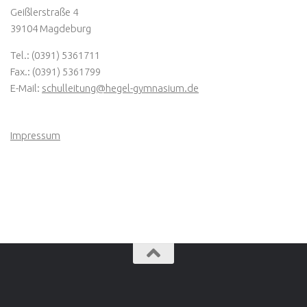
Geißlerstraße 4
39104 Magdeburg
Tel.: (0391) 5361711
Fax.: (0391) 5361799
E-Mail:
schulleitung@hegel-gymnasium.de
Impressum