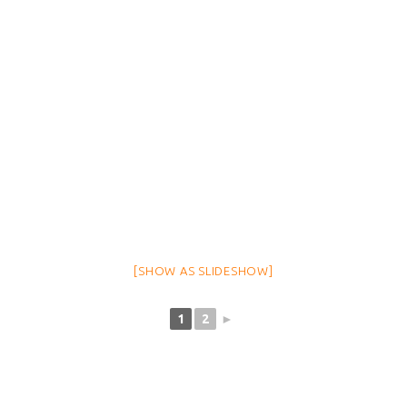
[SHOW AS SLIDESHOW]
1
2
►