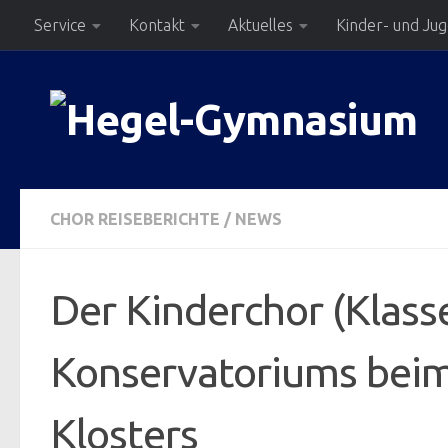
Service
Kontakt
Aktuelles
Kinder- und Ju
Zum Inhalt springen
CHOR REISEBERICHTE
/
NEWS
Der Kinderchor (Klas
Konservatoriums beim 
Klosters