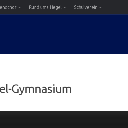
gendchor
Rund ums Hegel
Schulverein
gel-Gymnasium