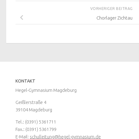
VORHERIGER BEITRAG
Chorlager Zichtau
KONTAKT
Hegel-Gymnasium Magdeburg
Geißlerstraße 4
39104 Magdeburg
Tel.: (0391) 5361711
Fax.: (0391) 5361799
E-Mail:
schulleitung@hegel-gymnasium.de