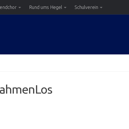
gendchor
Rund ums Hegel
Schulverein
RahmenLos