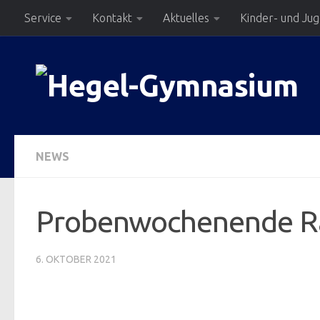
Service
Kontakt
Aktuelles
Kinder- und Ju
Zum Inhalt springen
NEWS
Probenwochenende 
6. OKTOBER 2021