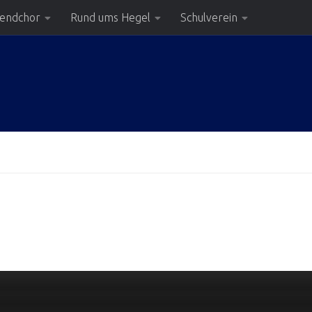
gendchor
Rund ums Hegel
Schulverein