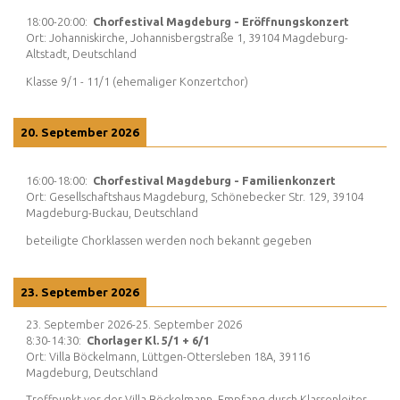
18:00
-
20:00
:
Chorfestival Magdeburg - Eröffnungskonzert
Ort:
Johanniskirche, Johannisbergstraße 1, 39104 Magdeburg-
Altstadt, Deutschland
Klasse 9/1 - 11/1 (ehemaliger Konzertchor)
20. September 2026
16:00
-
18:00
:
Chorfestival Magdeburg - Familienkonzert
Ort:
Gesellschaftshaus Magdeburg, Schönebecker Str. 129, 39104
Magdeburg-Buckau, Deutschland
beteiligte Chorklassen werden noch bekannt gegeben
23. September 2026
23. September 2026
-
25. September 2026
8:30
-
14:30
:
Chorlager Kl. 5/1 + 6/1
Ort:
Villa Böckelmann, Lüttgen-Ottersleben 18A, 39116
Magdeburg, Deutschland
Treffpunkt vor der Villa Böckelmann, Empfang durch Klassenleiter,