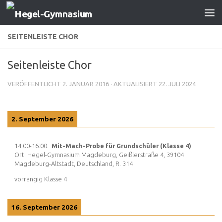
Zum Inhalt springen
SEITENLEISTE CHOR
Seitenleiste Chor
VERÖFFENTLICHT
2. JANUAR 2016
· AKTUALISIERT
22. JULI 2024
2. September 2026
14:00
-
16:00
:
Mit-Mach-Probe für Grundschüler (Klasse 4)
Ort:
Hegel-Gymnasium Magdeburg, Geißlerstraße 4, 39104
Magdeburg-Altstadt, Deutschland, R. 314
vorrangig Klasse 4
16. September 2026