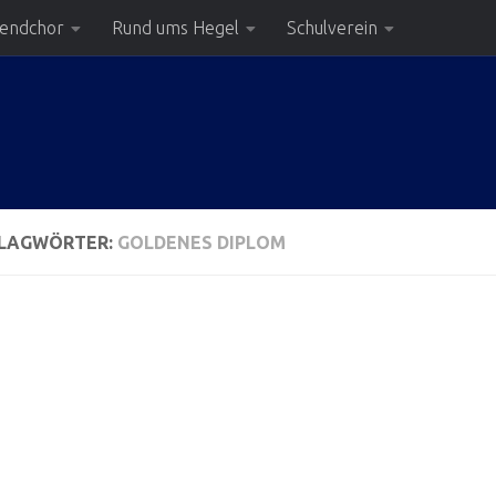
gendchor
Rund ums Hegel
Schulverein
LAGWÖRTER:
GOLDENES DIPLOM