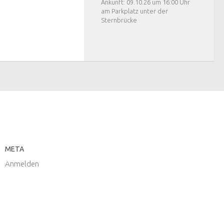
Ankunft: 09.10.26 um 16:00 Uhr
am Parkplatz unter der
Sternbrücke
META
Anmelden