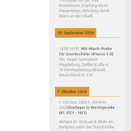
Treffpunkt vor der Villa
Böckelmann, Empfang durch
Klassenleiter, Abholung durch
Eltern an der Villa B.
30. September 2026
14:00
-
16:00
:
Mit-Mach-Probe
für Grundschüler (Klasse 1-3)
Ort:
Hegel-Gymnasium
Magdeburg, Geißlerstraße 4,
39104 Magdeburg-Altstadt,
Deutschland, R. 314
7. Oktober 2026
7. Oktober 2026
-
9. Oktober
2026
Chorlager in Wernigerode
(Kl. 07/1 - 10/1)
Abfahrt 07.10.26 um 8.30Uhr am
Parkplatz unter der Sternbrücke,