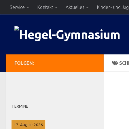
Service
Kontakt
Aktuelles
Kinder- und Ju
Zum Inhalt springen
FOLGEN:
SCH
TERMINE
17. August 2026