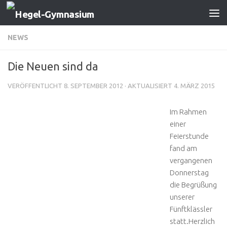
Zum Inhalt springen
NEWS
Die Neuen sind da
VERÖFFENTLICHT
8. SEPTEMBER 2012
· AKTUALISIERT
4. MÄRZ 2015
Im Rahmen
einer
Feierstunde
fand am
vergangenen
Donnerstag
die Begrüßung
unserer
Fünftklässler
statt.Herzlich