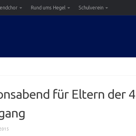
gendchor
Rund ums Hegel
Schulverein
onsabend für Eltern der 4
sgang
2015