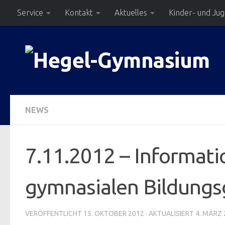
Service
Kontakt
Aktuelles
Kinder- und Ju
Zum Inhalt springen
NEWS
7.11.2012 – Informati
gymnasialen Bildung
VERÖFFENTLICHT
15. OKTOBER 2012
· AKTUALISIERT
4. MÄRZ 