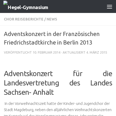
Zum Inhalt springen
CHOR REISEBERICHTE
/
NEWS
Adventskonzert in der Französischen
Friedrichstadtkirche in Berlin 2013
VERÖFFENTLICHT
10. FEBRUAR 2014
· AKTUALISIERT
4. MÄRZ 2015
Adventskonzert für die
Landesvertretung des Landes
Sachsen- Anhalt
In der Vorweihnachtszeit hatte der Kinder- und Jugendchor der
Stadt Magdeburg, neben den alljährlichen Weihnachtskonzerten
im Kuppelsaal des Hegelgymnasiums,dieses Jahr erstmalig