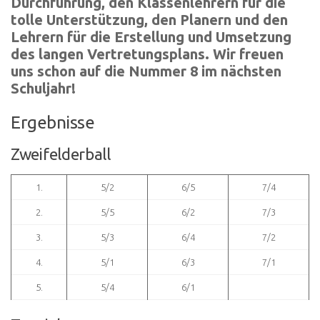
Durchführung, den Klassenlehrern für die
tolle Unterstützung, den Planern und den
Lehrern für die Erstellung und Umsetzung
des langen Vertretungsplans. Wir freuen
uns schon auf die Nummer 8 im nächsten
Schuljahr!
Ergebnisse
Zweifelderball
1.
5/2
6/5
7/4
2.
5/5
6/2
7/3
3.
5/3
6/4
7/2
4.
5/1
6/3
7/1
5.
5/4
6/1