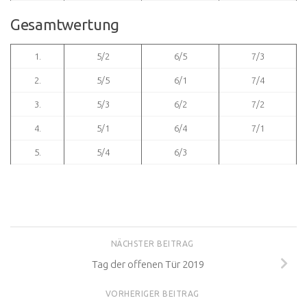
Gesamtwertung
1.
5/2
6/5
7/3
2.
5/5
6/1
7/4
3.
5/3
6/2
7/2
4.
5/1
6/4
7/1
5.
5/4
6/3
NÄCHSTER BEITRAG
Tag der offenen Tür 2019
VORHERIGER BEITRAG