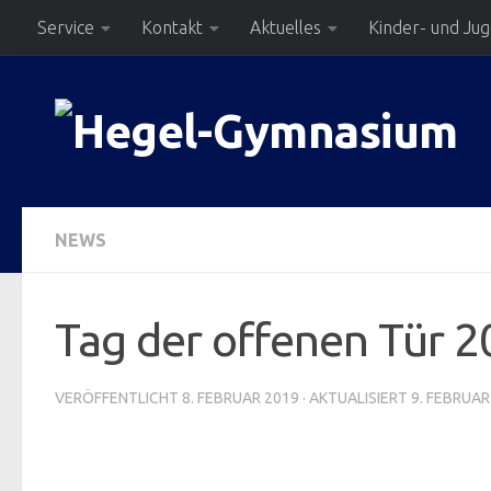
Service
Kontakt
Aktuelles
Kinder- und Ju
Zum Inhalt springen
NEWS
Tag der offenen Tür 
VERÖFFENTLICHT
8. FEBRUAR 2019
· AKTUALISIERT
9. FEBRUAR