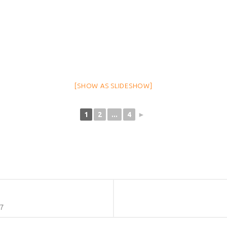
[SHOW AS SLIDESHOW]
1
2
...
4
►
7