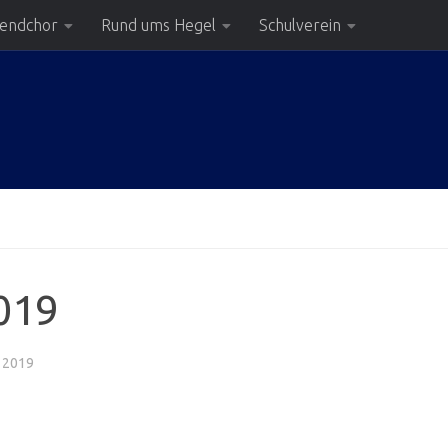
gendchor
Rund ums Hegel
Schulverein
2019
 2019