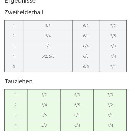
Ergebnisse
Zweifelderball
1.
5/3
6/2
7/2
2.
5/4
6/1
7/5
3.
5/1
6/4
7/3
4.
5/2, 5/5
6/3
7/4
5.
6/5
7/1
Tauziehen
1.
5/2
6/3
7/3
2.
5/4
6/5
7/2
3.
5/5
6/1
7/1
4.
5/3
6/4
7/4