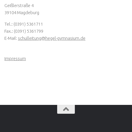
Geißlerstraße 4
39104 Magdeburg
Tel.: (0391) 5361711
Fax.: (0391) 5361799
E-Mail:
schulleitung@hegel-gymnasium.de
Impressum