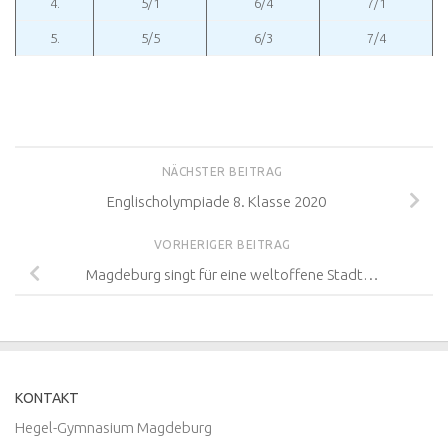
4.
5/1
6/4
7/1
5.
5/5
6/3
7/4
NÄCHSTER BEITRAG
Englischolympiade 8. Klasse 2020
VORHERIGER BEITRAG
Magdeburg singt für eine weltoffene Stadt…
KONTAKT
Hegel-Gymnasium Magdeburg