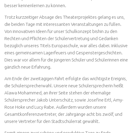
besser kennenlernen zu können.
Trotz kurzzeitiger Absage des Theaterprojektes gelang es uns,
die beiden Tage mit interessanten Veranstaltungen zu füllen.
Von innovativen Ideen für unser Schulkonzept bishin zu den
Rechten und Pflichten der Schülervertretung und Gedanken
bezüglich unseres Titels Europaschule, war alles dabei. Inklusive
eines gemeinsamen Lagerfeuers und Gespenstergeschichten.
Dies war vor allem für die jüngeren Schüler und Schülerinnen eine
gänzlich neue Erfahrung.
Am Ende der zweitägigen Fahrt erfolgte das wichtigste Ereignis,
die Schülersprecherwahl. Unsere neue Schülersprecherin heißt
Alawa Mohammed, an ihrer Seite stehen der ehemalige
Schülersprecher Jakob Unterschütz, sowie Josefine Ertl, Amy-
Rose Hoke und Lucy Rabe. Außerdem wurden unsere
Gesamtkonferenzvertreter, der Jahrgänge acht bis zwölf, und
unsere Vertreter für den Stadtschülerrat gewählt.
Somit gingen zwei schöne und produktive Tage zu Ende.