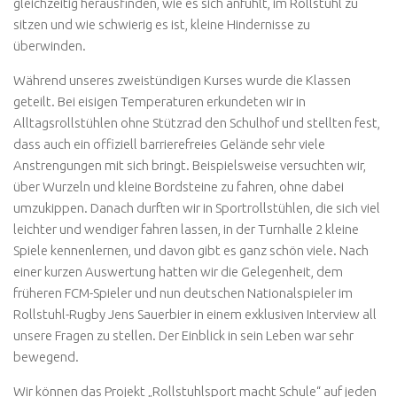
gleichzeitig herausfinden, wie es sich anfühlt, im Rollstuhl zu
sitzen und wie schwierig es ist, kleine Hindernisse zu
überwinden.
Während unseres zweistündigen Kurses wurde die Klassen
geteilt. Bei eisigen Temperaturen erkundeten wir in
Alltagsrollstühlen ohne Stützrad den Schulhof und stellten fest,
dass auch ein offiziell barrierefreies Gelände sehr viele
Anstrengungen mit sich bringt. Beispielsweise versuchten wir,
über Wurzeln und kleine Bordsteine zu fahren, ohne dabei
umzukippen. Danach durften wir in Sportrollstühlen, die sich viel
leichter und wendiger fahren lassen, in der Turnhalle 2 kleine
Spiele kennenlernen, und davon gibt es ganz schön viele. Nach
einer kurzen Auswertung hatten wir die Gelegenheit, dem
früheren FCM-Spieler und nun deutschen Nationalspieler im
Rollstuhl-Rugby Jens Sauerbier in einem exklusiven Interview all
unsere Fragen zu stellen. Der Einblick in sein Leben war sehr
bewegend.
Wir können das Projekt „Rollstuhlsport macht Schule“ auf jeden