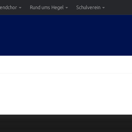
gendchor
Rund ums Hegel
Schulverein