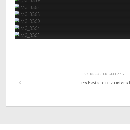
VORHERIGER BEITRAG
Podcasts im DaZ-Unterric