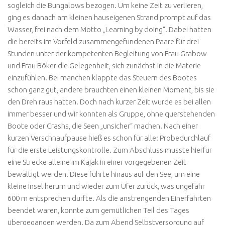
sogleich die Bungalows bezogen. Um keine Zeit zu verlieren,
ging es danach am kleinen hauseigenen Strand prompt auf das
Wasser, frei nach dem Motto „Learning by doing“. Dabei hatten
die bereits im Vorfeld zusammengefundenen Paare für drei
Stunden unter der kompetenten Begleitung von Frau Grabow
und Frau Böker die Gelegenheit, sich zunächst in die Materie
einzufühlen. Bei manchen klappte das Steuern des Bootes
schon ganz gut, andere brauchten einen kleinen Moment, bis sie
den Dreh raus hatten. Doch nach kurzer Zeit wurde es bei allen
immer besser und wir konnten als Gruppe, ohne querstehenden
Boote oder Crashs, die Seen „unsicher“ machen. Nach einer
kurzen Verschnaufpause hieß es schon für alle: Probedurchlauf
für die erste Leistungskontrolle. Zum Abschluss musste hierfür
eine Strecke alleine im Kajak in einer vorgegebenen Zeit
bewältigt werden. Diese führte hinaus auf den See, um eine
kleine Insel herum und wieder zum Ufer zurück, was ungefähr
600 m entsprechen durfte. Als die anstrengenden Einerfahrten
beendet waren, konnte zum gemütlichen Teil des Tages
übergegangen werden. Da zum Abend Selbstversorgung auf