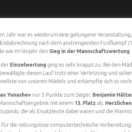
sem Jahr war es wiederum eine gelungene Veranstaltung, 
er Endabrechnung nach dem anstrengenden Fünfkampf (
le wie im Vorjahr den
Sieg in der Mannschaftswertung
.
 der
Einzelwertung
ging es sehr knappt zu. Bei den M
bewältigte diesen Lauf trotz einer Verletzung und siche
hnellste von unseren Mädels und erkämpfte sich so noc
Max Yunashev
nur 5 Punkte zum Sieger.
Benjamin Hätta
Mannschaftsergebnis mit einem
13. Platz
ab.
Herzlichen
pinski, die als Ersatzleute dabei waren und die Mannsc
er für die reibungslose computertechnische Vorbereitu