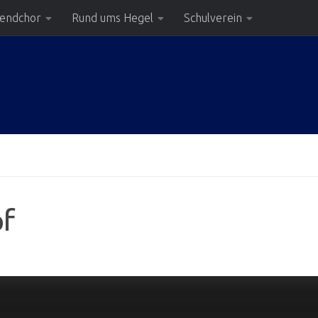
gendchor
Rund ums Hegel
Schulverein
pf