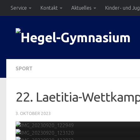
Service
Kontakt
Aktuelles
Kinder- und Ju
Zum Inhalt springen
SPORT
22. Laetitia-Wettkam
3. OKTOBER 2023