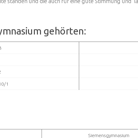
 Seite standen und die auch für eine gute Stimmung und l
Gymnasium gehörten:
3
1
2
10/1
Siemensgymnasium