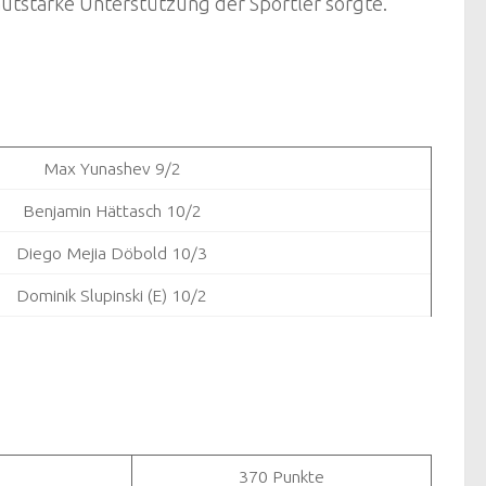
autstarke Unterstützung der Sportler sorgte.
Max Yunashev 9/2
Benjamin Hättasch 10/2
Diego Mejia Döbold 10/3
Dominik Slupinski (E) 10/2
370 Punkte