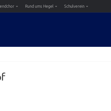
gendchor
Rund ums Hegel
Schulverein
pf