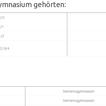
Gymnasium gehörten:
1/3
/1
1/2
E) 9/4
Siemensgymnasium
Siemensgymnasium