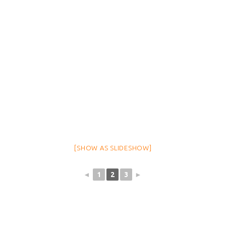
[SHOW AS SLIDESHOW]
◄
1
2
3
►