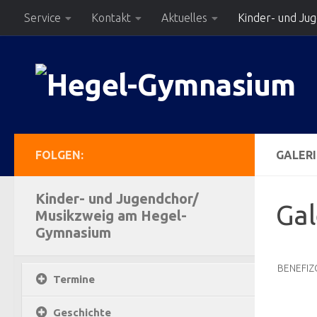
Service
Kontakt
Aktuelles
Kinder- und Ju
Zum Inhalt springen
FOLGEN:
GALERI
Kinder- und Jugendchor/
Gal
Musikzweig am Hegel-
Gymnasium
BENEFIZ
Termine
Geschichte