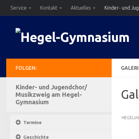
Service
Kontakt
Aktuelles
Kinder- und Ju
Zum Inhalt springen
FOLGEN:
GALERI
Kinder- und Jugendchor/
Gal
Musikzweig am Hegel-
Gymnasium
HEGELIA
Termine
Geschichte