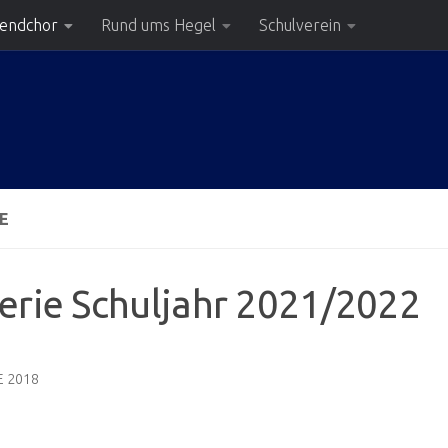
gendchor
Rund ums Hegel
Schulverein
E
erie Schuljahr 2021/2022
E 2018