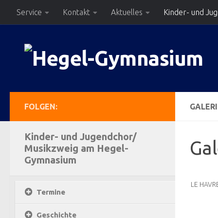
Service
Kontakt
Aktuelles
Kinder- und Ju
Zum Inhalt springen
FOLGEN:
GALERI
Kinder- und Jugendchor/
Gal
Musikzweig am Hegel-
Gymnasium
LE HAVR
Termine
Geschichte