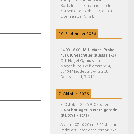
Treffpunkt vor der Villa
Böckelmann, Empfang durch
Klassenleiter, Abholung durch
Eltern an der Villa B.
30. September 2026
14:00
-
16:00
:
Mit-Mach-Probe
für Grundschüler (Klasse 1-3)
Ort:
Hegel-Gymnasium
Magdeburg, Geißlerstraße 4,
39104 Magdeburg-Altstadt,
Deutschland, R. 314
7. Oktober 2026
7. Oktober 2026
-
9. Oktober
2026
Chorlager in Wernigerode
(Kl. 07/1 - 10/1)
Abfahrt 07.10.26 um 8.30Uhr am
Parkplatz unter der Sternbrücke,