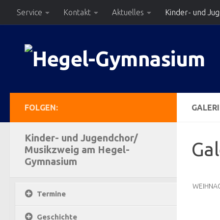
Service
Kontakt
Aktuelles
Kinder- und Ju
Zum Inhalt springen
FOLGEN:
GALERI
Kinder- und Jugendchor/
Gal
Musikzweig am Hegel-
Gymnasium
WEIHNA
Termine
Geschichte