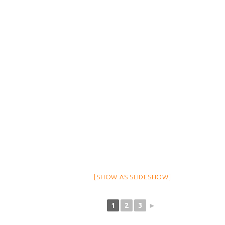
[SHOW AS SLIDESHOW]
1
2
3
►