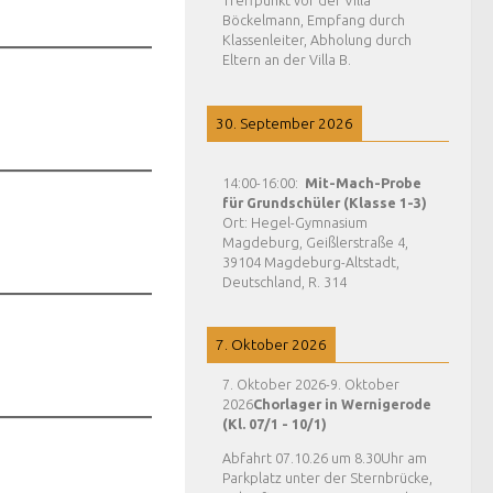
Treffpunkt vor der Villa
Böckelmann, Empfang durch
Klassenleiter, Abholung durch
Eltern an der Villa B.
30. September 2026
14:00
-
16:00
:
Mit-Mach-Probe
für Grundschüler (Klasse 1-3)
Ort:
Hegel-Gymnasium
Magdeburg, Geißlerstraße 4,
39104 Magdeburg-Altstadt,
Deutschland, R. 314
7. Oktober 2026
7. Oktober 2026
-
9. Oktober
2026
Chorlager in Wernigerode
(Kl. 07/1 - 10/1)
Abfahrt 07.10.26 um 8.30Uhr am
Parkplatz unter der Sternbrücke,