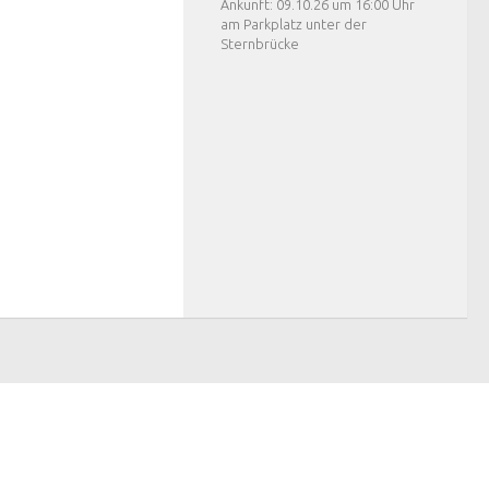
Ankunft: 09.10.26 um 16:00 Uhr
am Parkplatz unter der
Sternbrücke