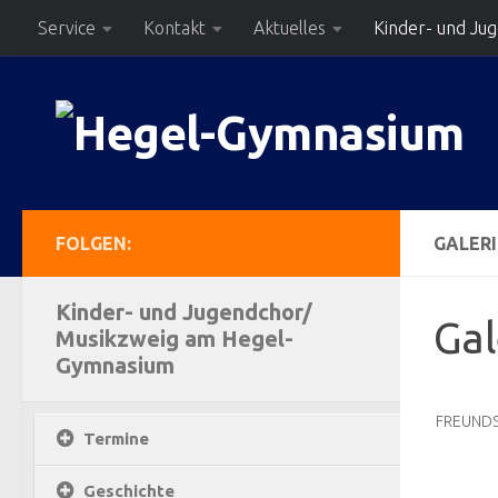
Service
Kontakt
Aktuelles
Kinder- und Ju
Zum Inhalt springen
FOLGEN:
GALERI
Kinder- und Jugendchor/
Gal
Musikzweig am Hegel-
Gymnasium
FREUNDS
Termine
Geschichte