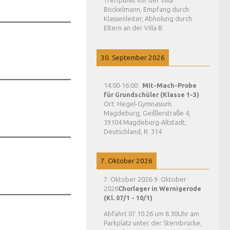
Treffpunkt vor der Villa
Böckelmann, Empfang durch
Klassenleiter, Abholung durch
Eltern an der Villa B.
30. September 2026
14:00
-
16:00
:
Mit-Mach-Probe
für Grundschüler (Klasse 1-3)
Ort:
Hegel-Gymnasium
Magdeburg, Geißlerstraße 4,
39104 Magdeburg-Altstadt,
Deutschland, R. 314
7. Oktober 2026
7. Oktober 2026
-
9. Oktober
2026
Chorlager in Wernigerode
(Kl. 07/1 - 10/1)
Abfahrt 07.10.26 um 8.30Uhr am
Parkplatz unter der Sternbrücke,