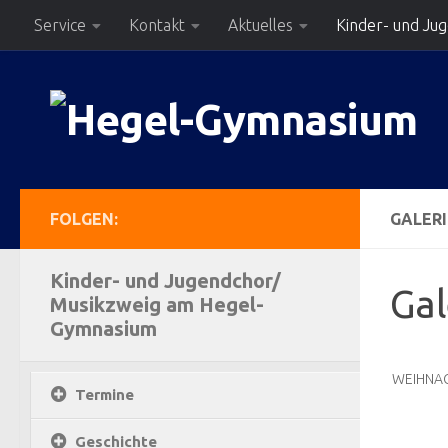
Service
Kontakt
Aktuelles
Kinder- und Ju
Zum Inhalt springen
FOLGEN:
GALERI
Kinder- und Jugendchor/
Gal
Musikzweig am Hegel-
Gymnasium
WEIHNA
Termine
Geschichte