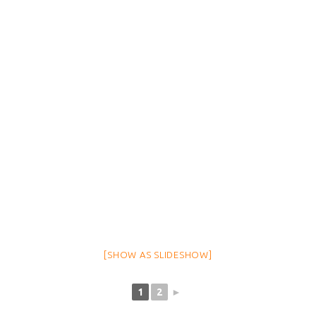
[SHOW AS SLIDESHOW]
1
2
►