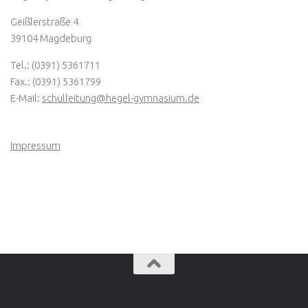
Geißlerstraße 4
39104 Magdeburg
Tel.: (0391) 5361711
Fax.: (0391) 5361799
E-Mail:
schulleitung@hegel-gymnasium.de
Impressum