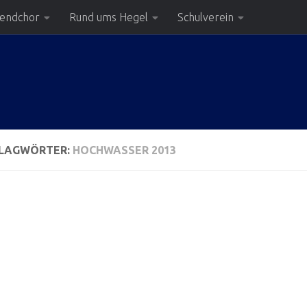
gendchor
Rund ums Hegel
Schulverein
LAGWÖRTER:
HOCHWASSER 2013