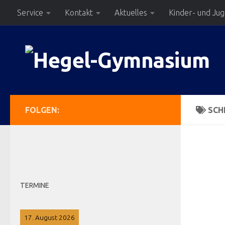
Service
Kontakt
Aktuelles
Kinder- und Ju
Zum Inhalt springen
FOLGEN:
SCH
TERMINE
17. August 2026