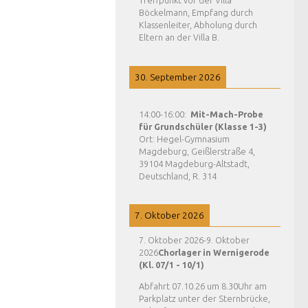
Treffpunkt vor der Villa
Böckelmann, Empfang durch
Klassenleiter, Abholung durch
Eltern an der Villa B.
30. September 2026
14:00
-
16:00
:
Mit-Mach-Probe
für Grundschüler (Klasse 1-3)
Ort:
Hegel-Gymnasium
Magdeburg, Geißlerstraße 4,
39104 Magdeburg-Altstadt,
Deutschland, R. 314
7. Oktober 2026
7. Oktober 2026
-
9. Oktober
2026
Chorlager in Wernigerode
(Kl. 07/1 - 10/1)
Abfahrt 07.10.26 um 8.30Uhr am
Parkplatz unter der Sternbrücke,