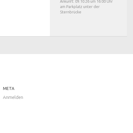
Ankunft: 09.10.26 um 16:00 Uhr
am Parkplatz unter der
Sternbrücke
META
Anmelden