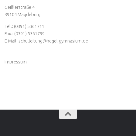
Geißlerstraße 4
39104 Magdeburg
Tel.: (0391) 5361711
Fax.: (0391) 5361799
E-Mail:
schulleitung@hegel-gymnasium.de
Impressum