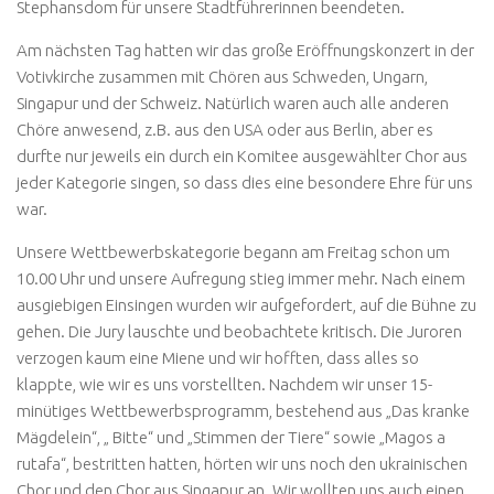
Stephansdom für unsere Stadtführerinnen beendeten.
Am nächsten Tag hatten wir das große Eröffnungskonzert in der
Votivkirche zusammen mit Chören aus Schweden, Ungarn,
Singapur und der Schweiz. Natürlich waren auch alle anderen
Chöre anwesend, z.B. aus den USA oder aus Berlin, aber es
durfte nur jeweils ein durch ein Komitee ausgewählter Chor aus
jeder Kategorie singen, so dass dies eine besondere Ehre für uns
war.
Unsere Wettbewerbskategorie begann am Freitag schon um
10.00 Uhr und unsere Aufregung stieg immer mehr. Nach einem
ausgiebigen Einsingen wurden wir aufgefordert, auf die Bühne zu
gehen. Die Jury lauschte und beobachtete kritisch. Die Juroren
verzogen kaum eine Miene und wir hofften, dass alles so
klappte, wie wir es uns vorstellten. Nachdem wir unser 15-
minütiges Wettbewerbsprogramm, bestehend aus „Das kranke
Mägdelein“, „ Bitte“ und „Stimmen der Tiere“ sowie „Magos a
rutafa“, bestritten hatten, hörten wir uns noch den ukrainischen
Chor und den Chor aus Singapur an. Wir wollten uns auch einen