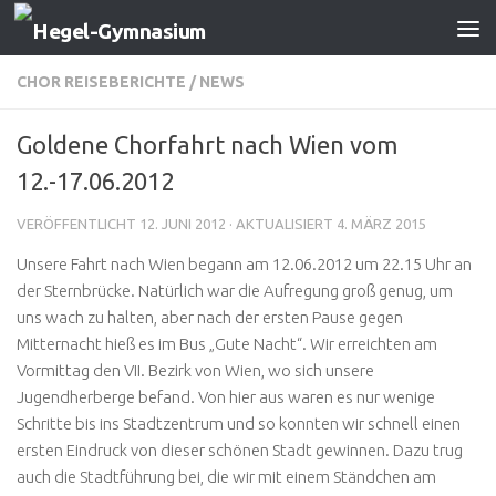
Zum Inhalt springen
CHOR REISEBERICHTE
/
NEWS
Goldene Chorfahrt nach Wien vom
12.-17.06.2012
VERÖFFENTLICHT
12. JUNI 2012
· AKTUALISIERT
4. MÄRZ 2015
Unsere Fahrt nach Wien begann am 12.06.2012 um 22.15 Uhr an
der Sternbrücke. Natürlich war die Aufregung groß genug, um
uns wach zu halten, aber nach der ersten Pause gegen
Mitternacht hieß es im Bus „Gute Nacht“. Wir erreichten am
Vormittag den VII. Bezirk von Wien, wo sich unsere
Jugendherberge befand. Von hier aus waren es nur wenige
Schritte bis ins Stadtzentrum und so konnten wir schnell einen
ersten Eindruck von dieser schönen Stadt gewinnen. Dazu trug
auch die Stadtführung bei, die wir mit einem Ständchen am