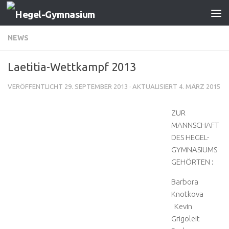
Zum Inhalt springen
NEWS
Laetitia-Wettkampf 2013
VERÖFFENTLICHT
29. SEPTEMBER 2013
· AKTUALISIERT
4. MÄRZ 2015
ZUR
MANNSCHAFT
DES HEGEL-
GYMNASIUMS
GEHÖRTEN :
Barbora
Knotkova
Kevin
Grigoleit