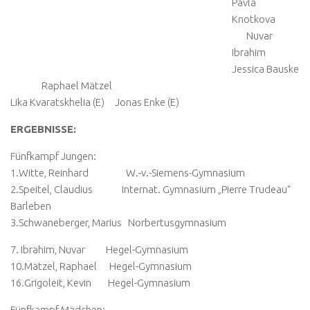
Pavla
Knotkova
Nuvar
Ibrahim
Jessica Bauske
Raphael Mätzel
Lika Kvaratskhelia (E) Jonas Enke (E)
ERGEBNISSE:
Fünfkampf Jungen:
1.Witte, Reinhard W.-v.-Siemens-Gymnasium
2.Speitel, Claudius Internat. Gymnasium „Pierre Trudeau“
Barleben
3.Schwaneberger, Marius Norbertusgymnasium
7. Ibrahim, Nuvar Hegel-Gymnasium
10.Mätzel, Raphael Hegel-Gymnasium
16.Grigoleit, Kevin Hegel-Gymnasium
Fünfkampf Mädchen: