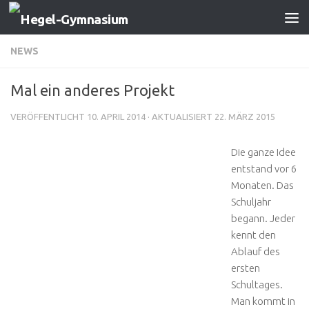
Zum Inhalt springen
NEWS
Mal ein anderes Projekt
VERÖFFENTLICHT
10. APRIL 2014
· AKTUALISIERT
22. MÄRZ 2015
Die ganze Idee
entstand vor 6
Monaten. Das
Schuljahr
begann. Jeder
kennt den
Ablauf des
ersten
Schultages.
Man kommt in