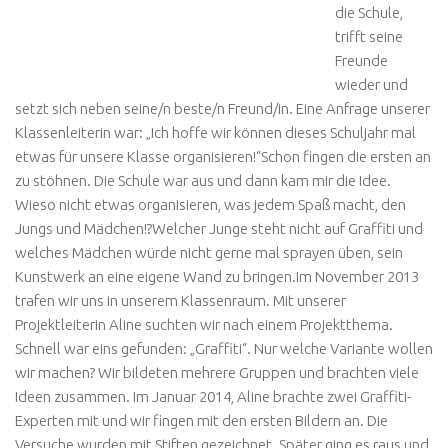
die Schule,
trifft seine
Freunde
wieder und
setzt sich neben seine/n beste/n Freund/in. Eine Anfrage unserer
Klassenleiterin war: „Ich hoffe wir können dieses Schuljahr mal
etwas für unsere Klasse organisieren!“Schon fingen die ersten an
zu stöhnen. Die Schule war aus und dann kam mir die Idee.
Wieso nicht etwas organisieren, was jedem Spaß macht, den
Jungs und Mädchen!?Welcher Junge steht nicht auf Graffiti und
welches Mädchen würde nicht gerne mal sprayen üben, sein
Kunstwerk an eine eigene Wand zu bringen.Im November 2013
trafen wir uns in unserem Klassenraum. Mit unserer
Projektleiterin Aline suchten wir nach einem Projektthema.
Schnell war eins gefunden: „Graffiti“. Nur welche Variante wollen
wir machen? Wir bildeten mehrere Gruppen und brachten viele
Ideen zusammen. Im Januar 2014, Aline brachte zwei Graffiti-
Experten mit und wir fingen mit den ersten Bildern an. Die
Versuche wurden mit Stiften gezeichnet. Später ging es raus und