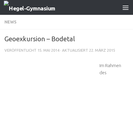
Zum Inhalt springen
NEWS
Geoexkursion – Bodetal
VERÖFFENTLICHT
15. MAI 2014
· AKTUALISIERT
22. MÄRZ 2015
Im Rahmen
des