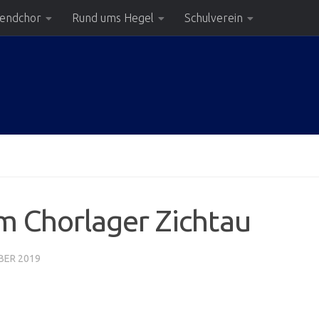
gendchor
Rund ums Hegel
Schulverein
im Chorlager Zichtau
BER 2019