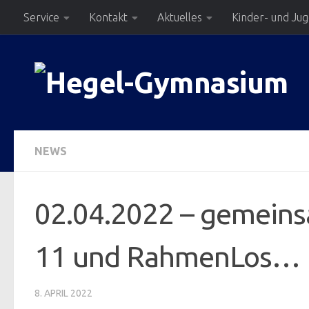
Service
Kontakt
Aktuelles
Kinder- und Ju
Zum Inhalt springen
NEWS
02.04.2022 – gemeins
11 und RahmenLos…
8. APRIL 2022