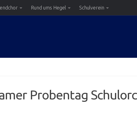
gendchor
Rund ums Hegel
Schulverein
amer Probentag Schulorc